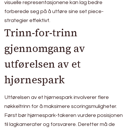
visuelle representasjonene kan lag bedre
forberede seg på å utføre sine set piece-
strategier effektivt.
Trinn-for-trinn
gjennomgang av
utførelsen av et
hjørnespark
Utførelsen av et hjørnespark involverer flere
nøkkeltrinn for å maksimere scoringsmuligheter.
Først bør hjørnespark-takeren vurdere posisjonen
til lagkamerater og forsvarere. Deretter må de