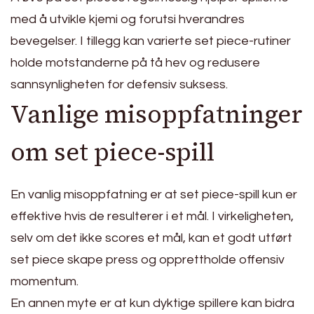
med å utvikle kjemi og forutsi hverandres
bevegelser. I tillegg kan varierte set piece-rutiner
holde motstanderne på tå hev og redusere
sannsynligheten for defensiv suksess.
Vanlige misoppfatninger
om set piece-spill
En vanlig misoppfatning er at set piece-spill kun er
effektive hvis de resulterer i et mål. I virkeligheten,
selv om det ikke scores et mål, kan et godt utført
set piece skape press og opprettholde offensiv
momentum.
En annen myte er at kun dyktige spillere kan bidra