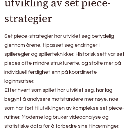
utvikling av set piece-
strategier
Set piece-strategier har utviklet seg betydelig
gjennom årene, tilpasset seg endringer i
spilleregler og spillerteknikker. Historisk sett var set
pieces ofte mindre strukturerte, og stolte mer på
individuell ferdighet enn på koordinerte
laginnsatser.
Etter hvert som spillet har utviklet seg, har lag
begynt å analysere motstandere mer nøye, noe
som har ført til utviklingen av komplekse set piece-
rutiner. Moderne lag bruker videoanalyse og
statistiske data for å forbedre sine tilnærminger,