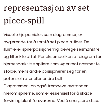
representasjon av set
piece-spill
Visuelle hjelpemidler, som diagrammer, er
avgjørende for å forstå set piece-rutiner. De
illustrerer spillerposisjonering, bevegelsesmønstre
og tiltenkte utfall. For eksempel kan et diagram for
hjørnespark vise spillere som løper mot nærmeste
stolpe, mens andre posisjonerer seg for en
potensiell retur eller andre ball.
Diagrammer kan også fremheve avstanden
mellom spillerne, som er essensiell for å skape
forvirring blant forsvarerne. Ved å analysere disse