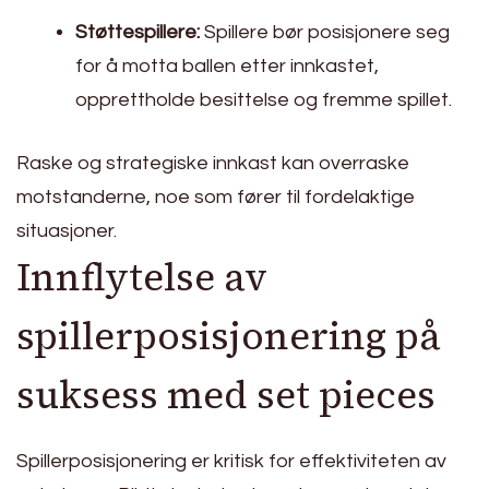
Støttespillere:
Spillere bør posisjonere seg
for å motta ballen etter innkastet,
opprettholde besittelse og fremme spillet.
Raske og strategiske innkast kan overraske
motstanderne, noe som fører til fordelaktige
situasjoner.
Innflytelse av
spillerposisjonering på
suksess med set pieces
Spillerposisjonering er kritisk for effektiviteten av