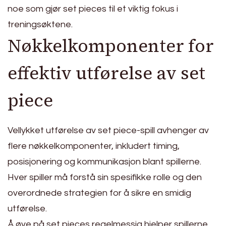
noe som gjør set pieces til et viktig fokus i
treningsøktene.
Nøkkelkomponenter for
effektiv utførelse av set
piece
Vellykket utførelse av set piece-spill avhenger av
flere nøkkelkomponenter, inkludert timing,
posisjonering og kommunikasjon blant spillerne.
Hver spiller må forstå sin spesifikke rolle og den
overordnede strategien for å sikre en smidig
utførelse.
Å øve på set pieces regelmessig hjelper spillerne