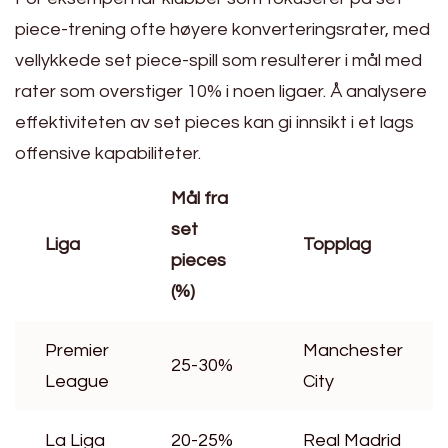
piece-trening ofte høyere konverteringsrater, med
vellykkede set piece-spill som resulterer i mål med
rater som overstiger 10% i noen ligaer. Å analysere
effektiviteten av set pieces kan gi innsikt i et lags
offensive kapabiliteter.
Mål fra
set
Liga
Topplag
pieces
(%)
Premier
Manchester
25-30%
League
City
La Liga
20-25%
Real Madrid