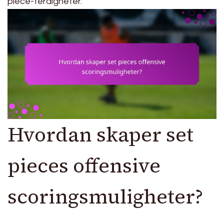
piece-ferdigheter.
Hvordan skaper set
pieces offensive
scoringsmuligheter?