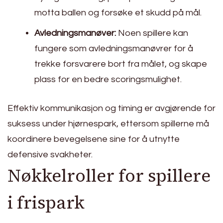
motta ballen og forsøke et skudd på mål.
Avledningsmanøver:
Noen spillere kan
fungere som avledningsmanøvrer for å
trekke forsvarere bort fra målet, og skape
plass for en bedre scoringsmulighet.
Effektiv kommunikasjon og timing er avgjørende for
suksess under hjørnespark, ettersom spillerne må
koordinere bevegelsene sine for å utnytte
defensive svakheter.
Nøkkelroller for spillere
i frispark