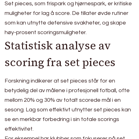
Set pieces, som frispark og hjørnespark, er kritiske
muligheter for lag å score. De tillater øvde rutiner
som kan utnytte defensive svakheter, og skape
høy-prosent scoringsmuligheter.
Statistisk analyse av
scoring fra set pieces
Forskning indikerer at set pieces står for en
betydelig del av målene i profesjonell fotball, ofte
mellom 20% og 30% av totalt scorede mål i en
sesong. Lag som effektivt utnytter set pieces kan
se en merkbar forbedring i sin totale scorings
effektivitet.
For eksempel har klubber som fokuserer på set