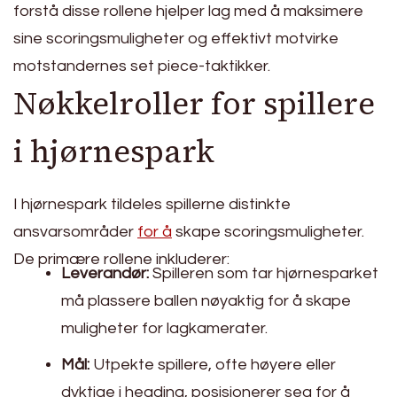
forstå disse rollene hjelper lag med å maksimere
sine scoringsmuligheter og effektivt motvirke
motstandernes set piece-taktikker.
Nøkkelroller for spillere
i hjørnespark
I hjørnespark tildeles spillerne distinkte
ansvarsområder
for å
skape scoringsmuligheter.
De primære rollene inkluderer:
Leverandør:
Spilleren som tar hjørnesparket
må plassere ballen nøyaktig for å skape
muligheter for lagkamerater.
Mål:
Utpekte spillere, ofte høyere eller
dyktige i heading, posisjonerer seg for å