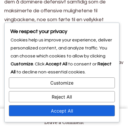
dem å dominere defensivt samtidig som de
maksimerte de offensive mulighetene til
vingbackene, noe som førte til en vellykket
kampanje.
We respect your privacy
Italia – UEFA Euro 2020: Balansert forsvar
Cookies help us improve your experience, deliver
og raske overganger førte til en sterk
personalized content, and analyze traffic. You
turneringsprestasjon.
can choose which cookies to allow by clicking
Atlético Madrid – La Liga: Konsistent bruk av
Customize
. Click
Accept All
to consent or
Reject
formasjonen har resultert i flere nasjonale
All
to decline non-essential cookies.
og europeiske titler.
Customize
Chelsea – Premier League 2016-2017:
Reject All
Taktisk fleksibilitet og bidrag fra
vingbackene var nøkkelen til deres suksess.
Accept All
on
Leave a Comment
Dessa case-studier fremhever hvordan 5-3-2-
5-